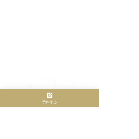
予約する
​みよしのオートキャンプ場
〒638-0242 奈良県吉野郡黒滝村御吉野193
TEL
0747-62-2340
皆さまへお願い