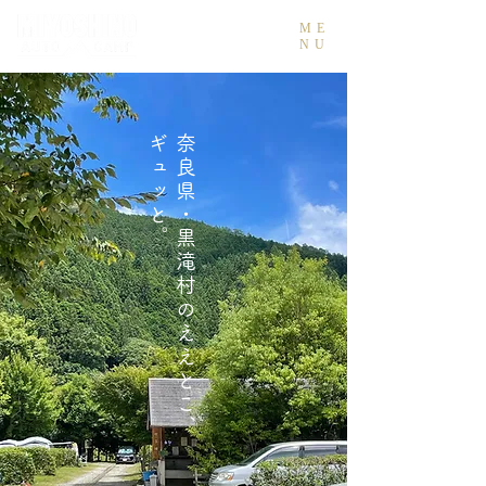
ME
NU
。
奈
良
県
・
黒
滝
村
の
え
え
と
こ
、
ギ
ュ
ッ
と