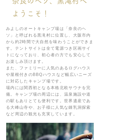
奈良のヘソ、黒滝村へ
ようこそ！
みよしのオートキャンプ場は「奈良のヘ
ソ」と呼ばれる黒滝村に位置し、大阪市内
から約2時間で大自然を味わうことができま
す。テントサイトは全て電源つき区画サイ
トになっており、初心者の方でも安心して
お楽しみ頂けます。
また、ファミリーに人気のあるログハウス
や屋根付きのBBQハウスなど幅広いニーズ
に対応したキャンプ場です。
場内には関西初となる本格北欧サウナを完
備。キャンプ場の周辺には、温泉施設や道
の駅もありとても便利です。世界遺産であ
る大峰山寺や、お子様に人気な鍾乳洞探索
など周辺の観光も充実しています。